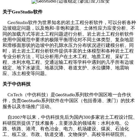
关于
GeoStudio
软件
GeoStudio
软件为世界知名的岩土工程分析软件，可以分析各种
边坡稳定问题，以及饱和
非饱和渗流、土体性应力应变分析、不
-
同的加载方式等岩土工程问题进行分析。岩土岩土工程分析软件
使用中国规范中要求的极限平衡理论对不同土体类型、复杂地层
和滑移面形状的边坡中的孔隙水压力分布状况进行建模分析。同
时，岩土岩土工程分析软件提供丰富的土体模型和各种岩土工程
专业分析方法，可以分析用户在土木工程、地质工程、采矿工
程、水利水电工程、交通运输工程等学科中遇到的几乎所有边坡
稳定、地下水渗流、地基沉降、巷道支护、水位骤降、地震响
应、冻土相变等问题。
关于中仿科技
CnTech
（中仿科技）是
系列软件中国区唯一合作伙
GeoStudio
伴，负责
系列软件在中国区（包括香港、澳门）的技术
GeoStudio
服务以及市场推广活动。
自
年以来，中仿科技先后为国内
300
多家岩土工程设计院、
200
7
科研院所提供了技术服务，主要涉及的领域有：水利水电、公
路、铁路、港湾、有色冶金、电力、机场建设、煤炭、石油化
工、核工业、市政、轨道交通、文物保护、高校等科研院所。