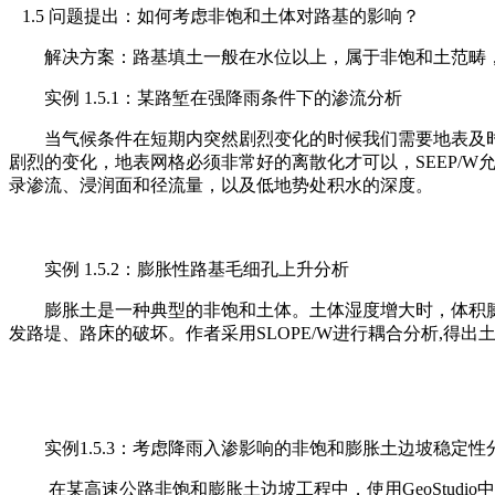
1.5 问题提出：如何考虑非饱和土体对路基的影响？
解决方案：路基填土一般在水位以上，属于非饱和土范畴，
实例 1.5.1：某路堑在强降雨条件下的渗流分析
当气候条件在短期内突然剧烈变化的时候我们需要地表及时
剧烈的变化，地表网格必须非常好的离散化才可以，SEEP/W
录渗流、浸润面和径流量，以及低地势处积水的深度。
实例 1.5.2：膨胀性路基毛细孔上升分析
膨胀土是一种典型的非饱和土体。土体湿度增大时，体积膨
发路堤、路床的破坏。作者采用SLOPE/W进行耦合分析,
实例1.5.3：考虑降雨入渗影响的非饱和膨胀土边坡稳定性分
在某高速公路非饱和膨胀土边坡工程中，使用GeoStudio中