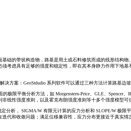
面基础的带状构造物，路基是用土或石料修筑而成的线形结构物
必须考虑具有足够的强度和稳定性，即在其本身静力作用下地基
决方案：GeoStdudio 系列软件可以通过三种方法计算路基边
分析方法，如 Morgenstern-Price、GLE、Spencer、Bis
到非线性强度准则，以及霍克布朗强度准则等十多个强度模型可
坡稳定分析， SIGMA/W 有限元计算的应力分析和 SLOPE/
在迭代和收敛问题；满足位移兼容性，应力分布更接近于真实情