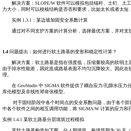
解决方案：SLOPE/W 软件可以模拟包括锚杆、土钉、
力大小，同时可以校核结构是否否和要求，比如太长或者太短
实例 1.3.1：某边坡加固安全系数计算
通过对不同支护方案的计算分析，选择最优方案，并对支护
1.4
问题提出：如何进行软土路基的变形和稳定性计算？
解决方案：软土路基是指在强度低，压缩量较高的软弱土层。
由于排水性能差，因此造成路基表面不均匀沉降较大。因此在
理。
在 GeoStudio 中 SIGMA 软件提供了耦合应力/
库伦模型及非线性邓肯张模型。
对于固结阶段中各个时间点的安全系数问题，由于各个阶段的应
中各个软件之间的相互调用功能，将 SIGMA/W 计算的应力
实例 1.4.1 某软土路基分层填筑过程模拟
某软土路基构造如下图，分 4 期填筑，每填筑期为 30 天（一