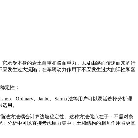
。它承受本身的岩土自重和路面重力，以及由路面传递而来的行
不应发生过大沉陷；在车辆动力作用下不应发生过大的弹性和塑
坡稳定性：
hop、Ordinary、Janbu、Sarma 法等用户可以灵活选择分析理
供选用。
W 极限平衡法方法耦合计算边坡稳定性。这种方法优点在于：不需对条
况；分析中可以直接考虑应力集中；土和结构的相互作用被更真