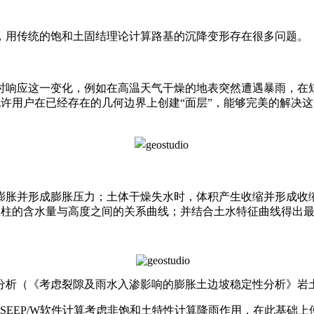
用传统的饱和土固结理论计算路基的沉降变形存在很多问题。
响应这一变化，例如在高温天气干燥的地表突然遭遇暴雨，在短
允许用户在已经存在的几何边界上创建“面层”，能够完美的解决这一
胀并形成膨胀压力；土体干燥失水时，体积产生收缩并形成收缩
得出土柱的含水量与高度之间的关系曲线；并结合土水特征曲线得出
析（《考虑裂隙及雨水入渗影响的膨胀土边坡稳定性分析》岩土工
SEEP/W软件计算考虑非饱和土特性计算降雨作用，在此基础上