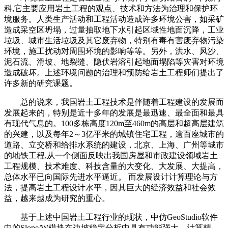
科,它主要应用岩土工程的观点、技术和方法为治理和保护环
境服务。人类生产活动和工程活动造成许多环境公害，如采矿
造成采空区坍塌，过量抽取地下水引起区域性地面沉降，工业
垃圾、城市生活垃圾及其它废弃物，特别有毒有害废弃物污染
环境，施工扰动对周围环境的影响等等。另外，洪水、风沙、
泥石流、滑坡、地裂缝、隐伏岩溶引起地面塌陷等灾害对环境
造成破坏。上述环境问题的治理和预防给岩土工程师们提出了
许多新的研究课题。
总的说来，我国岩土工程技术是伴随着工程建设的发展而
发展起来的，特别是近十多年的发展是最迅速、最全面和最具
有现代气息的。100多栋高度120m至460m的高层和超高层建筑
的兴建，以及每年2～3亿平米的城镇住宅工程，逾百座城市的
道路、立交桥和给排水系统的建设，北京、上海、广州等城市
的地铁工程,从一个侧面反映出我国房屋和市政建设领域岩土
工程规模、技术难度、科技含量的大变化、大发展、大提高，
总体水平已向国际先进水平逼近。 而发展设计计算理论与方
法，提高岩土工程设计水平，因其巨大的经济效益和社会效
益，越来越成为研究的重心。
基于上述中国岩土工程行业的现状，中仿GeoStudio软件
中的Slope/W模块在边坡稳定分析中具有功能强大，计算精