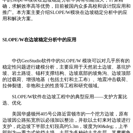
确，求解效率高等优势，目前被国内众多高校和设计院应用和
推广。本方案主要介绍SLOPE/W模块在边坡稳定分析中的应
用和解决方案。
SLOPE/W在边坡稳定分析中的应用
中仿GeoStudio软件中的SLOPE/W 模块可以对几乎所有的
稳定性问题进行建模分析，主要应用于天然岩土边坡、基坑护
坡、岩土路堤、锚杆支撑结构、边坡底部的坡角沟、边坡顶部
的过载荷、增强地基（包括土钉和土工布）、地震冲击载荷、
拉伸裂缝、非饱和土的性质等工程和研究领域。
SLOPE/W软件在边坡工程中的典型应用——支护方案比
选、优化
美国华盛顿州405号公路近雷顿市的一个挖方边坡，原有
边坡因公路拓宽所以必须加以整治，并欲以土钉来对边坡进行
支护，此边坡下半部土钉段高约5.3m，坡度为90&deg;，上半
部则为一重力式的挡土墙。土层为多种砂土共生层，其摩擦角