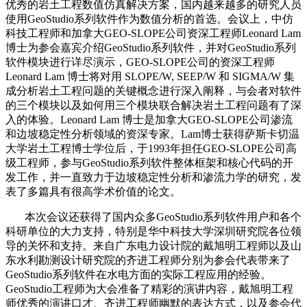
优秀的岩土工程数值仿真解决方案，国内越来越多的研究人员
使用GeoStudio系列软件作为数值分析的首选。会议上，中仿
科技工程师和加拿大GEO-SLOPE公司资深工程师Leonard Lam
博士为参会嘉宾介绍GeoStudio系列软件，并对GeoStudio系列
软件模块进行详尽演示，GEO-SLOPE公司的资深工程师
Leonard Lam 博士将对用 SLOPE/W, SEEP/W 和 SIGMA/W 集
成分析岩土工程问题的关键概念进行深入阐释，与会者对软件
的三个模块以及如何用三个模块联合解决岩土工程问题有了深
入的体验。Leonard Lam 博士是加拿大GEO-SLOPE公司渗流
和边坡稳定性分析领域的资深专家。Lam博士获得萨斯卡切温
大学岩土工程博士学位后，于1993年担任GEO-SLOPE公司高
级工程师，参与GeoStudio系列软件整体框架和核心代码的开
发工作，并一直致力于边坡稳定性分析和渗流力学的研究，发
表了多篇具有很高学术价值的论文。
本次会议还获得了国内众多GeoStudio系列软件用户和各个
科研单位的大力支持，特别是华中科技大学深圳研究院各位领
导的关怀和支持。来自广东电力设计院的戴旭明工程师以及山
东水利勘测设计研究院的齐进工程师分别为参会代表带来了
GeoStudio系列软件在水电方面的实际工程应用的经验。
GeoStudio工程师为大会准备了精彩的演讲内容，戴旭明工程
师优秀的演讲口才、齐进工程师幽默的表达方式，以及参会代