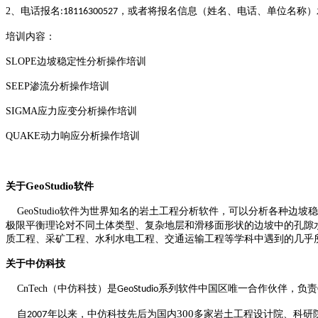
2、电话报名
，或者将报名信息（姓名、电话、单位名称）
:18116300527
培训内容：
SLOPE边坡稳定性分析操作培训
SEEP渗流分析操作培训
SIGMA应力应变分析操作培训
QUAKE动力响应分析操作培训
GeoStudio
关于
软件
GeoStudio软件为世界知名的岩土工程分析软件，可以分析各种边坡
极限平衡理论对不同土体类型、复杂地层和滑移面形状的边坡中的孔隙
质工程、采矿工程、水利水电工程、交通运输工程等学科中遇到的几乎
关于中仿科技
CnTech（中仿科技）是
系列软件中国区唯一合作伙伴，负责
GeoStudio
300
自
年以来，中仿科技先后为国内
多家岩土工程设计院、科研
200
7