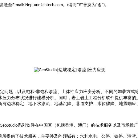
发送至
。
请将“
”替换为“
”
。
E-mail: Neptune#cntech.com
(
#
@
)
稳定问题，以及饱和
非饱和渗流、土体性应力应变分析、不同的加载方式
-
水压力分布状况进行建模分析。同时，岩土岩土工程分析软件提供丰富的
所有边坡稳定、地下水渗流、地基沉降、巷道支护、水位骤降、地震响应
系列软件在中国区（包括香港、澳门）的技术服务以及市场推
GeoStudio
院所提供了技术服务，主要涉及的领域有：水利水电、公路、铁路、港湾