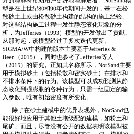
分的理解将帮助用户更好地理解后者。NorSand模
型是在上世纪80和90年代期间开发的，基于在松
散砂土上或由松散砂土构建的结构的施工经验。
对这些结构施工过程中发生静态液化现象的分
析，为Jefferies（1993）模型的开发做出了贡献。
从那时起，该模型经过了多次迭代更新。
SIGMA/W中构建的版本主要基于Jefferies &
Been（2015），同时也参考了Jefferies等人
（2015）的研究。正如其名称所示，NorSand主要
用于模拟砂土（包括松散和密实砂土）在排水和
不排水条件下的行为。该模型可以成功预测从静
态液化到强膨胀的各种行为，只需一组固定的输
入参数，唯有初始密度有所变化。
除了在砂土建模中的优异表现外，NorSand也
能很好地应用于其他土壤级配的建模，如粉土和
尾矿。而且，尽管没有公开的数据表明该模型被