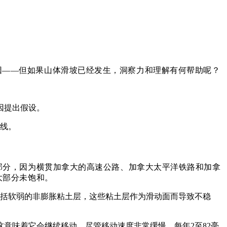
因——但如果山体滑坡已经发生，洞察力和理解有何帮助呢？
因提出假设。
路线。
部分，因为横贯加拿大的高速公路、加拿大太平洋铁路和加拿
大部分未饱和。
积物还包括软弱的非膨胀粘土层，这些粘土层作为滑动面而导致不稳
意味着它会继续移动，尽管移动速度非常缓慢，每年2至82毫