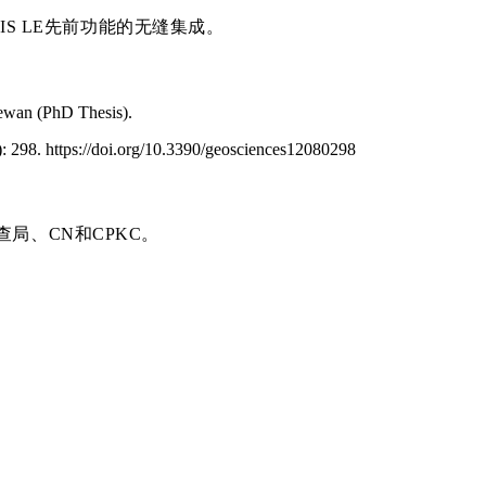
IS LE先前功能的无缝集成。
chewan (PhD Thesis).
: 298. https://doi.org/10.3390/geosciences12080298
局、CN和CPKC。