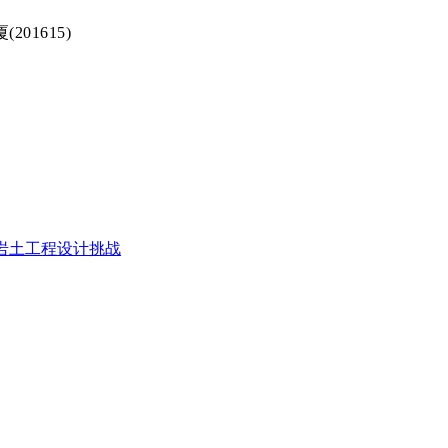
厦
(201615)
复杂岩土工程设计挑战