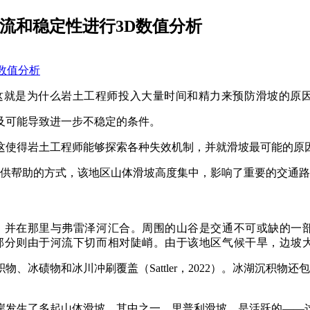
下水渗流和稳定性进行3D数值分析
这就是为什么岩土工程师投入大量时间和精力来预防滑坡的原
及可能导致进一步不稳定的条件。
这使得岩土工程师能够探索各种失效机制，并就滑坡最可能的原
提供帮助的方式，该地区山体滑坡高度集中，影响了重要的交通
，并在那里与弗雷泽河汇合。周围的山谷是交通不可或缺的一
部分则由于河流下切而相对陡峭。由于该地区气候干旱，边坡
积物、
冰碛物
和冰川冲刷覆盖（Sattler，2022）。冰湖沉
发生了多起山体滑坡。其中之一，里普利滑坡，是活跃的——这