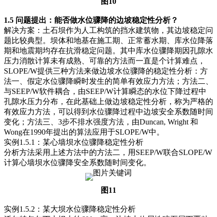
图10
1.5 问题提出：能否做水位骤降的边坡稳定性分析？
解决方案：土石坝作为人工构筑的挡水建筑物，其边坡稳定问
题比较典型。坝体和地基在施工期、正常蓄水期、库水位降落
期和地震期均存在抗滑稳定问题。其中库水位骤降期因孔隙水
压力消散计算未有成熟、可靠的方法而一直是个计算难点，
SLOPE/W提供三种方法来做边坡水位骤降的稳定性分析：方
法一、假定水位骤降瞬时发生的简单有效应力方法；方法二、
与SEEP/W软件耦合，由SEEP/W计算瞬态的水位下降过程中
孔隙水压力分布，在此基础上做边坡稳定性分析，称为严格的
有效应力方法，可以得到水位骤降过程中边坡安全系数随时间
变化；方法三、3步不排水强度方法，由Duncan, Wright 和
Wong在1990年提出的算法应用于SLOPE/W中。
实例1.5.1：某心墙坝水位骤降稳定性分析
分析方法采用上述方法中的方法二，用SEEP/W联合SLOPE/W
计算心墙坝水位骤降安全系数随时间变化。
图11
实例1.5.2：某大坝水位骤降稳定性分析