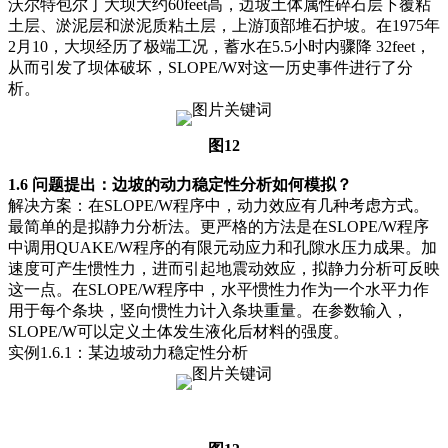
沃尔特包尔丁大坝大约60feet高，边坡土体属性碎石层下覆粘
土层、淤泥层和淤泥质粘土层，上游顶部堆石护坡。在1975年
2月10，大坝经历了极端工况，蓄水在5.5小时内骤降 32feet，
从而引发了坝体破坏，SLOPE/W对这一历史事件进行了分
析。
图12
1.6 问题提出：边坡的动力稳定性分析如何模拟？
解决方案：在SLOPE/W程序中，动力效应有几种考虑方式。
最简单的是拟静力分析法。更严格的方法是在SLOPE/W程序
中调用QUAKE/W程序的有限元动应力和孔隙水压力成果。加
速度可产生惯性力，进而引起地震动效应，拟静力分析可反映
这一点。在SLOPE/W程序中，水平惯性力作为一个水平力作
用于每个条块，竖向惯性力计入条块重量。在参数输入，
SLOPE/W可以定义土体发生液化后材料的强度。
实例1.6.1：某边坡动力稳定性分析