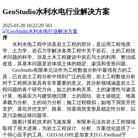
GeoStudio水利水电行业解决方案
2025-01-20 10:22:29
561
序
水利水电工程中涉及岩土工程的部分，是运用工程地质
学、土力学、岩石力学解决各类工程中关于岩石、土的工程技
术问题的科学。涉及土木工程建设中岩石与土的利用、整治或
改造，其基本问题是岩体或土体的稳定、渗流和变形问题。
GeoStudio
有限单元法作为工程数值分析中最强有力的工
具，已在岩土工程分析中得到广泛的应用，岩土工程数值分析
对于工程师决策具有非常重要的意义。其分析领域涵盖岩土工
程问题的各个研究方向，如土的本构关系、土的渗透性与渗流
计算、地基应力与建筑物沉降、土的固结、岩土坡稳定、地基
承载力分析、土的动力分析；施工过程模拟，如地下洞室开挖
支护、基坑开挖支护、路基、坝基填筑变形及稳定性分析、以
及污染物运移问题等。
随着计算机技术的飞速发展，有限单元法在岩土工程领域
取得了很大进展，为岩土工程设计、分析、方案优化提供了一
个得心应手的工具。GEO-SLOPE是加拿大D.G.Fredlund于