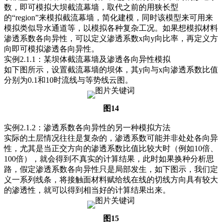
数，即可模拟大坝截流幕墙，取代之前的用狭长型
的“region”来模拟截流幕墙，简化建模，同时该模型来可用来
模拟类似导水通道等，以模拟各种复杂工况。如果想模拟材料
渗透系数各向异性，可以定义渗透系数x向y向比率，再定义方
向即可模拟渗透各向异性。
实例2.1.1：某坝体截流幕墙及渗透各向异性模拟
如下图所示，设置截流幕墙的坝体，其y向与x向渗透系数比值
分别为0.1和10时流线与等势线云图。
图14
实例2.1.2：渗透系数各向异性的另一种模拟方法
实际的土层情况往往是复杂的，渗透系数可能并非处处各向异
性，尤其是当正交方向的渗透系数比值比较大时（例如10倍、
100倍），就会得到不真实的计算结果，此时如果换种分析思
路，假定渗透系数各向异性只是局部发生，如下图示，我们定
义一系列线条，将接触面材料赋给线在线的切线方向具有较大
的渗透性，就可以得到相当好的计算结果出来。
图15