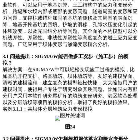
业软件。可以应用于地基沉降、土工结构中的应力和变形分
析，路堤和水坝内部或底部的变形问题，隧道周围的变形和应
力问题，支撑柱或锚杆加固的基坑的侧移及其周围的表面沉
降，地基开挖基坑的回填、护坡的滑移，孔隙水压变化引起的
体积改变，以及完固结分析等问题。其全面的本构模型可以分
析线弹性、弹塑性、非线性弹塑性等高度复杂的岩土应力应变
问题。广泛应用于坝体变形与渗流变形耦合分析。
3.1 问题提出：SIGMA/W能否做多工况步（施工步）的模
拟？
解决方案：在SIGMA/W中可以轻松实现施工过程的模拟，比
如基坑开挖支护、路基填筑、坝体填筑等。友好的建模界面、
清晰的建模流程，建立复杂的模型轻松快捷，大大缩短用户的
建模时间，使得用户专注于研究对象实质问题。比如国内有部
分用户采用本软件研究尾矿库的填筑变形研究、港区软基处理
以及分层筑坝等项目的模拟分析，取得了良好的模拟效果。
实例3.1.1：某坝体分层堆筑应力变形模拟
图24
3.2 问题提出：SIGMA/W怎样模拟坝体蓄水和降水变形分