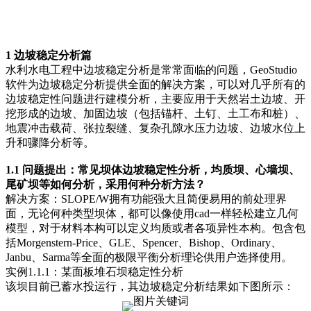
1 边坡稳定分析篇
水利水电工程中边坡稳定分析是常常面临的问题，GeoStudio
软件为边坡稳定分析提供全面的解决方案，可以对几乎所有的
边坡稳定性问题进行建模分析，主要应用于天然岩土边坡、开
挖形成的边坡、加固边坡（包括锚杆、土钉、土工布和桩）、
地震冲击载荷、张拉裂缝、复杂孔隙水压力边坡、边坡水位上
升和骤降分析等。
1.1 问题提出：常见坝体边坡稳定性分析，均质坝、心墙坝、
尾矿坝等如何分析，采用何种分析方法？
解决方案：SLOPE/W拥有功能强大且简便易用的前处理界
面，无论何种类型坝体，都可以像使用cad一样轻松建立几何
模型，对于材料本构可以定义均质或者各项异性本构。包含包
括Morgenstern-Price、GLE、Spencer、Bishop、Ordinary、
Janbu、Sarma等全面的极限平衡分析理论供用户选择使用。
实例1.1.1：某面板堆石坝稳定性分析
该坝目前已蓄水投运行，其边坡稳定分析结果如下图所示：