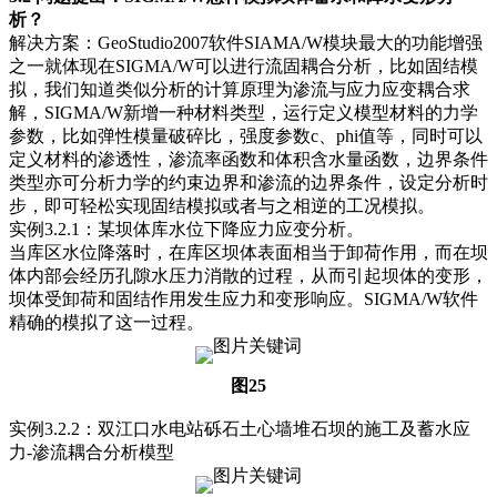
析？
解决方案：GeoStudio2007软件SIAMA/W模块最大的功能增强
之一就体现在SIGMA/W可以进行流固耦合分析，比如固结模
拟，我们知道类似分析的计算原理为渗流与应力应变耦合求
解，SIGMA/W新增一种材料类型，运行定义模型材料的力学
参数，比如弹性模量破碎比，强度参数c、phi值等，同时可以
定义材料的渗透性，渗流率函数和体积含水量函数，边界条件
类型亦可分析力学的约束边界和渗流的边界条件，设定分析时
步，即可轻松实现固结模拟或者与之相逆的工况模拟。
实例3.2.1：某坝体库水位下降应力应变分析。
当库区水位降落时，在库区坝体表面相当于卸荷作用，而在坝
体内部会经历孔隙水压力消散的过程，从而引起坝体的变形，
坝体受卸荷和固结作用发生应力和变形响应。SIGMA/W软件
精确的模拟了这一过程。
图25
实例3.2.2：双江口水电站砾石土心墙堆石坝的施工及蓄水应
力-渗流耦合分析模型