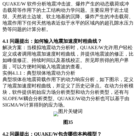
QUAKE/W 软件分析地震冲击波、爆炸产生的动态载荷或冲
击载荷等作用下的土工结构动力学问题。主要应用于岩土堤
坝、天然岩土边坡、软土地基的沉降、爆炸产生的冲击载荷、
地震作用下任何天然地表近似于水平的区域内的超孔隙水压力
势等问题的计算分析。
4.1 问题提出：如何输入地震加速度时程曲线？
解决方案：当模拟地震动力分析时，QUAKE/W允许用户轻松
定义或者调用地震加速度时程曲线，并提供地震波的修正，比
如峰值修正、持续时间以及基线校正。所见即所得的用户界
面，可以方便时间输入地震波的查看。
实例4.1.1：典型坝体地震动力分析
典型坝体在地震荷载作用下的动力响应分析，如下图示，定义
了地震加速度时程曲线，并定义了历史记录点。在动力分析模
块，软件提供初始应力场分析类型和动力分析类型，还有与
SLOPE/W耦合分析类型。QUAKE/W动力分析也可以基于由
SIGMA/W计算得到的应力场。
图35
4.2 问题提出：QUAKE/W包含哪些本构模型？