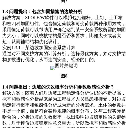
图7
1.3 问题提出：包含加固措施的边坡分析
解决方案：SLOPE/W软件可以模拟包括锚杆、土钉、土工布
和桩四种加固组件。包含恒定荷载和可变荷载两种作用方式，
采用恒定荷载可以帮助用户确定达到某一安全系数所需的加固
力大小，同时可以校核结构是否否和要求，比如太长或者太
短，从而辅助结构优化设计。
实例1.3.1：某边坡加固安全系数计算
通过对不同支护方案的计算分析，选择最优方案，并对支护结
构参数进行优化，从而达到安全、经济的目的。
图8
1.4 问题提出：边坡的失效概率分析和参数敏感性分析？
解决方案：随着人们对边坡工程稳定性分析认识的不断提高，
概率和敏感性分析越来越为工程技术人员熟悉和接受，对边坡
稳定进行概率和敏感性分析成为新的分析需求。土体的参数并
不是一个值，而是符合某种规律的概率分布，这与工程实际是
吻合的，分析边坡的失效概率，找出影响边坡稳定性的关键参
数，对于评价边坡稳定性意义重大，所以做概率和敏感性分析