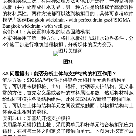
以模拟类似工况，有两种处理方法可供用户选择，一种是将排
水板（井）处理成排水边界，另一种方法是给线赋予高渗透性
的材料属性。两种方法都可以达到模拟目的，具体可参考软件
模型库案例Bangkok wickdrain - with perfect drain.gsz和SIGMA
Bangkok wickdrain - with well.gsz
实例3.4.1：某设置排水板的坝基固结模拟
本案例采用了第一种方法，将排水板处理成排水边界条件，分
8个施工步进行堆筑过程模拟，分析坝体的应力变形。
图31
3.5 问题提出：能否分析土体与支护结构的相互作用？
解决方案：SIGMA/W软件提供梁单元和杆单元两种结构单
元，可以用来模拟桩、土钉、锚杆、衬砌等支护结构。定义非
常的方便，首先定义梁或者杆的材料属性参数，然后将材料赋
给线即可模拟各类结构组件。此外SIGMA/W新增了接触面单
元，可以在土体与结构单元之间设置接触面，以模拟结构与土
体会发生相对的滑移。
实例3.4.1：某基坑开挖支护模拟
采用梁单元模拟挡土桩，采用梁单元和杆单元结合模拟预应力
锚杆，在桩与土体之间定义了接触面单元。下图为开挖支护后