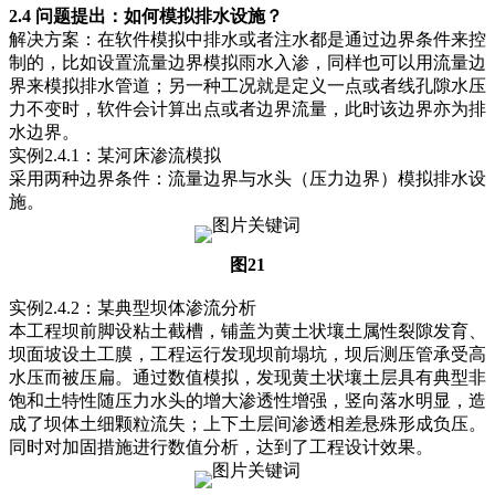
2.4 问题提出：如何模拟排水设施？
解决方案：在软件模拟中排水或者注水都是通过边界条件来控
制的，比如设置流量边界模拟雨水入渗，同样也可以用流量边
界来模拟排水管道；另一种工况就是定义一点或者线孔隙水压
力不变时，软件会计算出点或者边界流量，此时该边界亦为排
水边界。
实例2.4.1：某河床渗流模拟
采用两种边界条件：流量边界与水头（压力边界）模拟排水设
施。
图21
实例2.4.2：某典型坝体渗流分析
本工程坝前脚设粘土截槽，铺盖为黄土状壤土属性裂隙发育、
坝面坡设土工膜，工程运行发现坝前塌坑，坝后测压管承受高
水压而被压扁。通过数值模拟，发现黄土状壤土层具有典型非
饱和土特性随压力水头的增大渗透性增强，竖向落水明显，造
成了坝体土细颗粒流失；上下土层间渗透相差悬殊形成负压。
同时对加固措施进行数值分析，达到了工程设计效果。