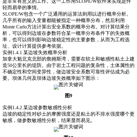
是非常有意义的工作。这一工作用SLOPE/W软件来实现是件
轻而易举的事情。
SLOPE/W包含一个广泛通用的运算法则用以进行概率分析。
几乎所有的输入变量都能被指定一种概率分布，然后利用
Monte Carlo方法计算出安全系数的概率分布。对计算结果分
析，可以得到边坡在参数符合某一概率分布条件下的失效概
率，也可以得到影响边坡稳定性的主要参数，从而为工程选
址、设计计算提供参考依据。
实例1.4.1 某边坡失效概率分析
加拿大魁北克北部的詹姆斯湾，需要在软土和敏感性粘土上建
造50公里长的堤防。由于岩土工程问题的复杂性，土体属性的
不确定性和空间变异性，做边坡安全系数可靠性评估成为必
要。坝体几何及坝体边坡失效概率如下图示：
图9
实例1.4.2 某边坡参数敏感性分析
边坡的稳定性对砂土的摩擦强度还是粘土的不排水强度哪个更
敏感，做参数敏感性分析，结果显而易见。