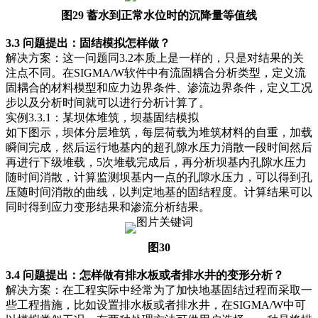
图29 蓄水到正常水位时的沉降量等值线
3.3 问题提出：固结模拟怎样做？
解决方案：这一问题同3.2本质上是一样的，只是对结果的关
注点不同。在SIGMA/W软件中有流固耦合分析类型，定义流
固耦合的材料模型和应力边界条件、渗流边界条件，定义工况
步以及分析时间就可以进行分析计算了。
实例3.3.1：某坝体堆筑，坝基固结模拟
如下图示，坝体分层堆筑，每层荷载为堆筑材料的自重，加载
瞬间完成，然后运行地基内的超孔隙水压力消散一段时间然后
再进行下级堆载，5次堆载完成后，再分析坝基内孔隙水压力
随时间消散，计算监测坝基内一点的孔隙水压力，可以得到孔
压随时间消散的曲线，以判定地基的固结程度。计算结果可以
同时得到应力变形结果和渗流分析结果。
图30
3.4 问题提出：怎样做有排水板或者排水井的变形分析？
解决方案：在工程实际中经常为了加快地基固结过程而采取一
些工程措施，比如设置排水板或者排水井，在SIGMA/W中可