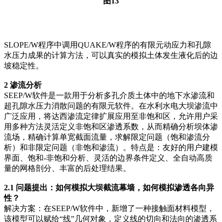
图13
SLOPE/W程序中调用QUAKE/W程序的有限元动应力和孔隙
水压力成果的计算方法，可以真实的模拟土体发生液化后的边
坡稳定性。
2 渗流分析
SEEP/W软件是一款用于分析多孔介质土体中的地下水渗流和
超孔隙水压力消散问题的有限元软件。在水利水电大坝渗流中
广泛应用，将达西渗流定律扩展应用至非饱和区，允许用户采
用多种方法灵活定义非饱和区渗透系数，从而精确分析坝体渗
流场，精确计算单宽截面流量，求解限定问题（饱和渗流分
析）和非限定问题（非饱和渗流）。特点是：友好的用户建模
界面、饱和-非饱和分析、灵活的边界条件定义、全自动高质
量的网格剖分、丰富的后处理结果。
2.1 问题提出：如何模拟大坝截流幕墙，如何模拟渗透各向异
性？
解决方案：在SEEP/W软件中，新增了一种接触面材料模型，
该模型可以赋给“线”几何对象，定义线的切向和法向的渗透系