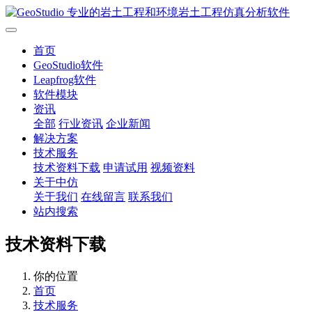
首页
GeoStudio软件
Leapfrog软件
软件模块
资讯
全部
行业资讯
企业新闻
解决方案
技术服务
技术资料下载
申请试用
视频资料
关于中仿
关于我们
在线留言
联系我们
站内搜索
技术资料下载
你的位置
首页
技术服务